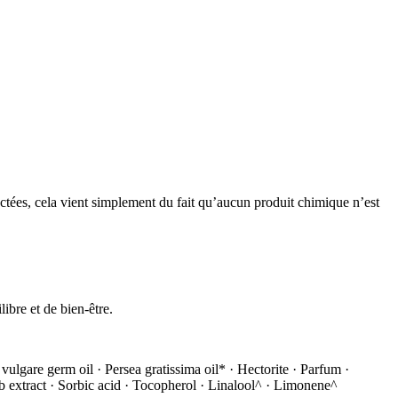
ffectées, cela vient simplement du fait qu’aucun produit chimique n’est
ibre et de bien-être.
vulgare germ oil · Persea gratissima oil* · Hectorite · Parfum ·
ulb extract · Sorbic acid · Tocopherol · Linalool^ · Limonene^