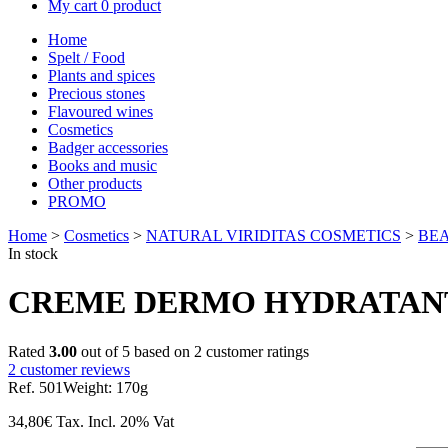
My cart
0 product
Home
Spelt / Food
Plants and spices
Precious stones
Flavoured wines
Cosmetics
Badger accessories
Books and music
Other products
PROMO
Home
>
Cosmetics
>
NATURAL VIRIDITAS COSMETICS
>
BE
In stock
CREME DERMO HYDRATANT
Rated
3.00
out of 5 based on
2
customer ratings
2
customer reviews
Ref. 501
Weight: 170g
34,80
€
Tax. Incl.
20% Vat