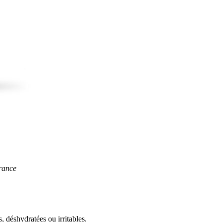
rance
s, déshydratées ou irritables.