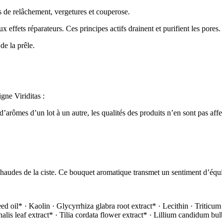
s de relâchement, vergetures et couperose.
 effets réparateurs. Ces principes actifs drainent et purifient les pores.
de la prêle.
gne Viriditas :
t d’arômes d’un lot à un autre, les qualités des produits n’en sont pas a
haudes de la ciste. Ce bouquet aromatique transmet un sentiment d’équil
 oil* · Kaolin · Glycyrrhiza glabra root extract* · Lecithin · Triticum 
inalis leaf extract* · Tilia cordata flower extract* · Lillium candidum b