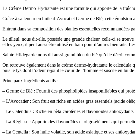
La Crème Dermo-Hydratante est une formule qui apporte de la fraîcheur 
Grâce à sa teneur en huile d’Avocat et Germe de Blé, cette émulsion ad
Entrent dans sa composition des plantes essentielles recommandées par 
Le tilleul, nous dit-elle, possède une grande chaleur, celle-ci se trouv
et les yeux, il peut aussi être utilisé en bain pour d’autres bienfaits. L
Sainte Hildegarde nous dit aussi grand bien du blé qu’elle décrit comm
On retrouve également dans la crème dermo-hydratante le calendula qui 
puis le lys dont l’odeur réjouit le cœur de l’homme et suscite en lui de 
Principaux ingrédients actifs :
– Germe de Blé : Fournit des phospholipides insaponifiables qui prot
– L’Avocatier : Son fruit est riche en acides gras essentiels (acide oléi
– Le Calendula : Riche en bêta-carotènes et flavonoïdes antioxydants q
– La Réglisse : Apporte des flavonoïdes et oligo-éléments qui permette
– La Centella : Son huile volatile, son acide asiatique et ses antioxydan