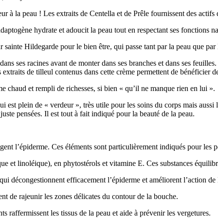
à la peau ! Les extraits de Centella et de Prêle fournissent des actifs 
aptogène hydrate et adoucit la peau tout en respectant ses fonctions nat
sainte Hildegarde pour le bien être, qui passe tant par la peau que par 
e dans ses racines avant de monter dans ses branches et dans ses feuilles.
es extraits de tilleul contenus dans cette crème permettent de bénéficier de
e chaud et rempli de richesses, si bien « qu’il ne manque rien en lui ».
est plein de « verdeur », très utile pour les soins du corps mais aussi 
juste pensées. Il est tout à fait indiqué pour la beauté de la peau.
ègent l’épiderme. Ces éléments sont particulièrement indiqués pour les
que et linoléique), en phytostérols et vitamine E. Ces substances équilibr
ui décongestionnent efficacement l’épiderme et améliorent l’action de l
nt de rajeunir les zones délicates du contour de la bouche.
ts raffermissent les tissus de la peau et aide à prévenir les vergetures.