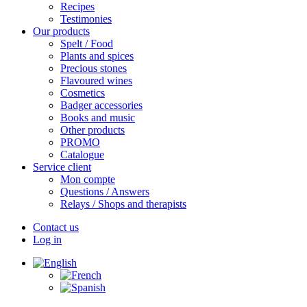
Recipes
Testimonies
Our products
Spelt / Food
Plants and spices
Precious stones
Flavoured wines
Cosmetics
Badger accessories
Books and music
Other products
PROMO
Catalogue
Service client
Mon compte
Questions / Answers
Relays / Shops and therapists
Contact us
Log in