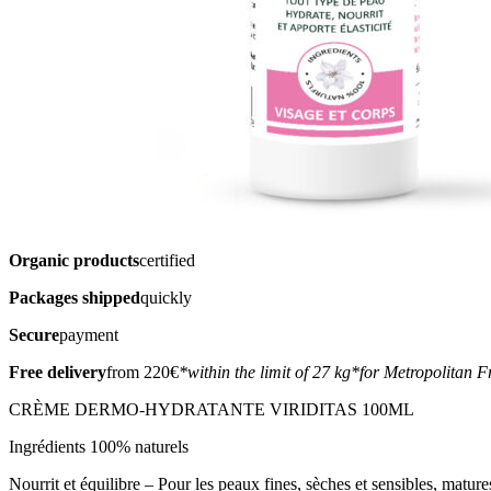
Organic products
certified
Packages shipped
quickly
Secure
payment
Free delivery
from 220€
*within the limit of 27 kg
*for Metropolitan F
CRÈME DERMO-HYDRATANTE VIRIDITAS 100ML
Ingrédients 100% naturels
Nourrit et équilibre – Pour les peaux fines, sèches et sensibles, mature