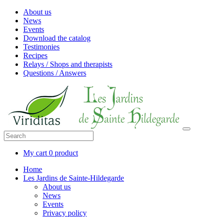
About us
News
Events
Download the catalog
Testimonies
Recipes
Relays / Shops and therapists
Questions / Answers
My cart
0 product
Home
Les Jardins de Sainte-Hildegarde
About us
News
Events
Privacy policy