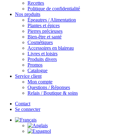
Recettes
Politique de confidentialité
Nos produits
Épeautres / Alimentation
Plantes et épices
Pierres précieuses
Bien-être et santé
Cosmétiques
Accessoires en blaireau
Livres et loisirs
Produits divers
Promos
Catalogue
Service client
Mon compte
Questions / Réponses
Relais / Boutique & soins
Contact
Se connecter