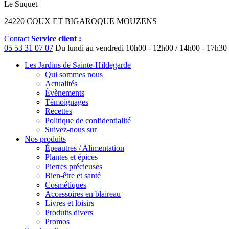
Le Suquet
24220 COUX ET BIGAROQUE MOUZENS
Contact
Service client :
05 53 31 07 07
Du lundi au vendredi
10h00 - 12h00 / 14h00 - 17h30
Les Jardins de Sainte-Hildegarde
Qui sommes nous
Actualités
Évènements
Témoignages
Recettes
Politique de confidentialité
Suivez-nous sur
Nos produits
Épeautres / Alimentation
Plantes et épices
Pierres précieuses
Bien-être et santé
Cosmétiques
Accessoires en blaireau
Livres et loisirs
Produits divers
Promos