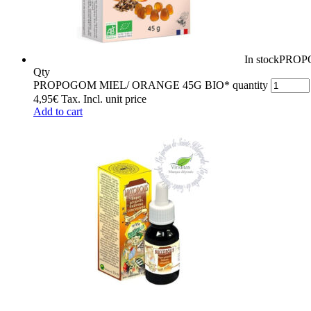
In stock
PROP
Qty
PROPOGOM MIEL/ ORANGE 45G BIO* quantity
4,95
€
Tax. Incl.
unit price
Add to cart