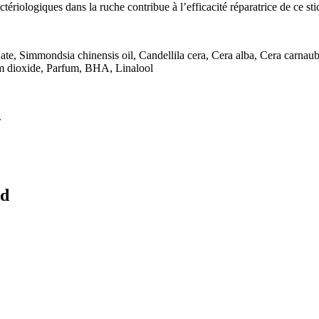
ctériologiques dans la ruche contribue à l’efficacité réparatrice de ce sti
te, Simmondsia chinensis oil, Candellila cera, Cera alba, Cera carna
ium dioxide, Parfum, BHA, Linalool
.
ed