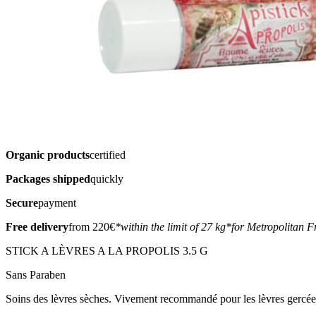
Organic products
certified
Packages shipped
quickly
Secure
payment
Free delivery
from 220€
*within the limit of 27 kg
*for Metropolitan F
STICK A LÈVRES A LA PROPOLIS 3.5 G
Sans Paraben
Soins des lèvres sèches. Vivement recommandé pour les lèvres gercées, 