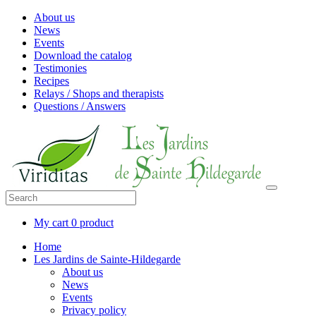
About us
News
Events
Download the catalog
Testimonies
Recipes
Relays / Shops and therapists
Questions / Answers
My cart
0 product
Home
Les Jardins de Sainte-Hildegarde
About us
News
Events
Privacy policy