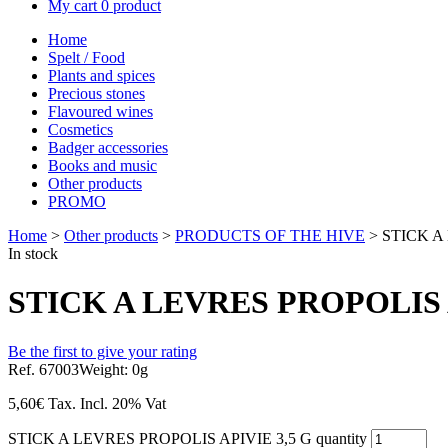
My cart
0 product
Home
Spelt / Food
Plants and spices
Precious stones
Flavoured wines
Cosmetics
Badger accessories
Books and music
Other products
PROMO
Home
>
Other products
>
PRODUCTS OF THE HIVE
> STICK A
In stock
STICK A LEVRES PROPOLIS A
Be the first to give your rating
Ref. 67003
Weight: 0g
5,60
€
Tax. Incl.
20% Vat
STICK A LEVRES PROPOLIS APIVIE 3,5 G quantity