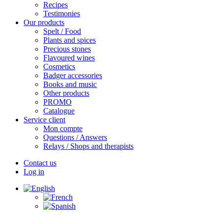
Recipes
Testimonies
Our products
Spelt / Food
Plants and spices
Precious stones
Flavoured wines
Cosmetics
Badger accessories
Books and music
Other products
PROMO
Catalogue
Service client
Mon compte
Questions / Answers
Relays / Shops and therapists
Contact us
Log in