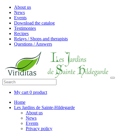
About us
News
Events
Download the catalog
Testimonies
Recipes
Relays / Shops and therapists
Questions / Answers
My cart
0 product
Home
Les Jardins de Sainte-Hildegarde
About us
News
Events
Privacy policy