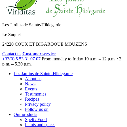
Les Jardins de Sainte-Hildegarde
Le Suquet
24220 COUX ET BIGAROQUE MOUZENS
Contact us
Customer service
+33(0) 5 53 31 07 07
From monday to friday
10 a.m. – 12 p.m. / 2
p.m. – 5.30 p.m.
Les Jardins de Sainte-Hildegarde
About us
News
Events
Testimonies
Recipes
Privacy policy
Follow us on
Our products
Spelt / Food
Plants and spices