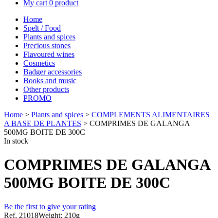
My cart
0 product
Home
Spelt / Food
Plants and spices
Precious stones
Flavoured wines
Cosmetics
Badger accessories
Books and music
Other products
PROMO
Home
>
Plants and spices
>
COMPLEMENTS ALIMENTAIRES
A BASE DE PLANTES
> COMPRIMES DE GALANGA
500MG BOITE DE 300C
In stock
COMPRIMES DE GALANGA
500MG BOITE DE 300C
Be the first to give your rating
Ref. 21018
Weight: 210g