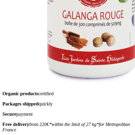
Organic products
certified
Packages shipped
quickly
Secure
payment
Free delivery
from 220€
*within the limit of 27 kg
*for Metropolitan
France