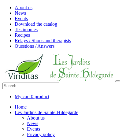
About us
News
Events
Download the catalog
Testimonies
Recipes
Relays / Shops and therapists
Questions / Answers
My cart
0 product
Home
Les Jardins de Sainte-Hildegarde
About us
News
Events
Privacy policy