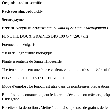
Organic products
certified
Packages shipped
quickly
Secure
payment
Free delivery
from 220€
*within the limit of 27 kg
*for Metropolitan F
FENOUIL DOUX GRAINES BIO 100 G * (29€ / kg)
Foenuculum Vulgaris
* issu de l’agriculture biologique
Plante essentielle de Sainte Hildegarde
“Le fenouil contient une douce chaleur, et sa nature n’est ni sèche ni 
PHYSICA 1 CH LXVI : LE FENOUIL
Mode d’emploi : Le fenouil est utile dans de nombreuses préparations
En utilisation courante on peut le boire en décoction ou mâcher quelques
Hildegarde.
Recette de la décoction : Mettre 1 cuill. à soupe rase de graines de fe