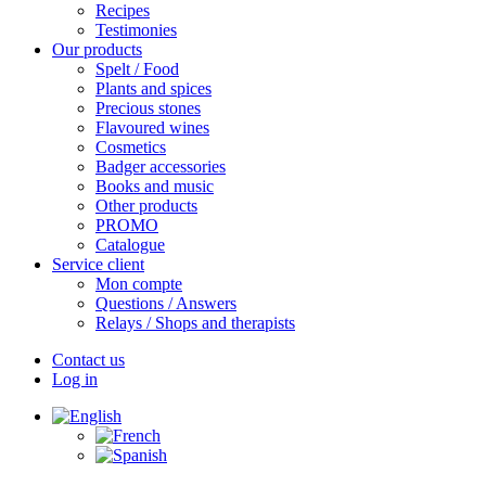
Recipes
Testimonies
Our products
Spelt / Food
Plants and spices
Precious stones
Flavoured wines
Cosmetics
Badger accessories
Books and music
Other products
PROMO
Catalogue
Service client
Mon compte
Questions / Answers
Relays / Shops and therapists
Contact us
Log in