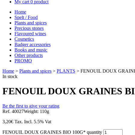
My cart
0 product
Home
Spelt / Food
Plants and spices
Precious stones
Flavoured wines
Cosmetics
Badger accessories
Books and music
Other products
PROMO
Home
>
Plants and spices
>
PLANTS
> FENOUIL DOUX GRAINE
In stock
FENOUIL DOUX GRAINES BI
Be the first to give your rating
Ref. 40027
Weight: 110g
3,20
€
Tax. Incl.
5.5% Vat
FENOUIL DOUX GRAINES BIO 100G* quantity