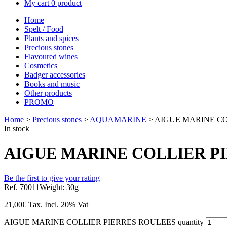
My cart
0 product
Home
Spelt / Food
Plants and spices
Precious stones
Flavoured wines
Cosmetics
Badger accessories
Books and music
Other products
PROMO
Home
>
Precious stones
>
AQUAMARINE
> AIGUE MARINE CO
In stock
AIGUE MARINE COLLIER P
Be the first to give your rating
Ref. 70011
Weight: 30g
21,00
€
Tax. Incl.
20% Vat
AIGUE MARINE COLLIER PIERRES ROULEES quantity