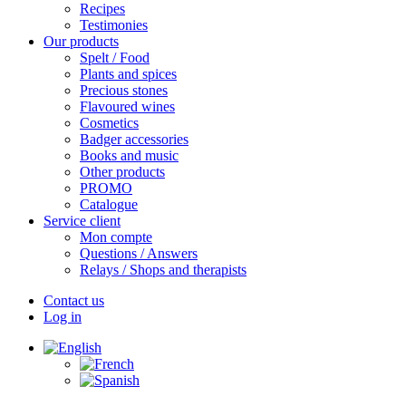
Recipes
Testimonies
Our products
Spelt / Food
Plants and spices
Precious stones
Flavoured wines
Cosmetics
Badger accessories
Books and music
Other products
PROMO
Catalogue
Service client
Mon compte
Questions / Answers
Relays / Shops and therapists
Contact us
Log in