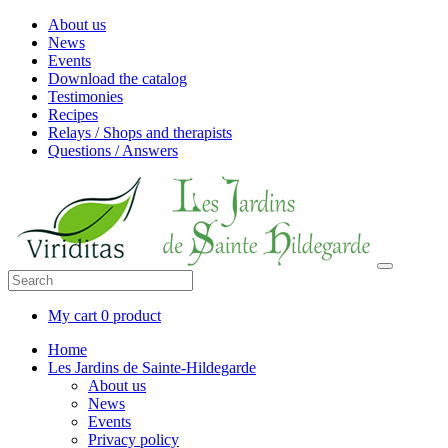
About us
News
Events
Download the catalog
Testimonies
Recipes
Relays / Shops and therapists
Questions / Answers
My cart
0 product
Home
Les Jardins de Sainte-Hildegarde
About us
News
Events
Privacy policy