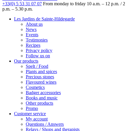
+33(0) 5 53 31 07 07
From monday to friday
10 a.m. – 12 p.m. / 2
p.m. – 5.30 p.m.
Les Jardins de Sainte-Hildegarde
About us
News
Events
Testimonies
Recipes
Privacy policy
Follow us on
Our products
Spelt / Food
Plants and spices
Precious stones
Flavoured wines
Cosmetics
Badger accessories
Books and music
Other products
Promo
Customer service
My account
Questions / Answers
Relays / Shops and therapists