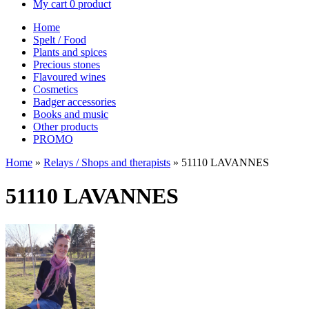
My cart
0 product
Home
Spelt / Food
Plants and spices
Precious stones
Flavoured wines
Cosmetics
Badger accessories
Books and music
Other products
PROMO
Home
»
Relays / Shops and therapists
»
51110 LAVANNES
51110 LAVANNES