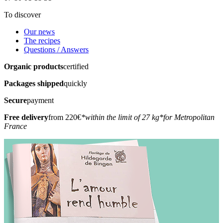
To discover
Our news
The recipes
Questions / Answers
Organic products
certified
Packages shipped
quickly
Secure
payment
Free delivery
from 220€
*within the limit of 27 kg
*for Metropolitan
France