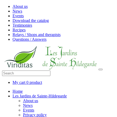
About us
News
Events
Download the catalog
Testimonies
Recipes
Relays / Shops and therapists
Questions / Answers
My cart
0 product
Home
Les Jardins de Sainte-Hildegarde
About us
News
Events
Privacy policy