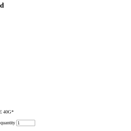
ed
 40G*
antity