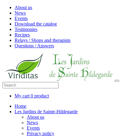
About us
News
Events
Download the catalog
Testimonies
Recipes
Relays / Shops and therapists
Questions / Answers
My cart
0 product
Home
Les Jardins de Sainte-Hildegarde
About us
News
Events
Privacy policy