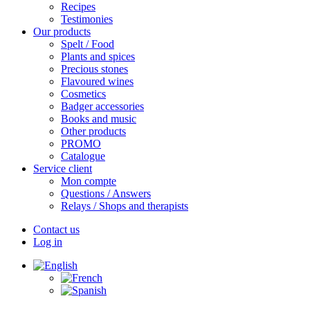
Recipes
Testimonies
Our products
Spelt / Food
Plants and spices
Precious stones
Flavoured wines
Cosmetics
Badger accessories
Books and music
Other products
PROMO
Catalogue
Service client
Mon compte
Questions / Answers
Relays / Shops and therapists
Contact us
Log in