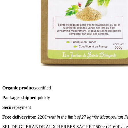
Organic products
certified
Packages shipped
quickly
Secure
payment
Free delivery
from 220€
*within the limit of 27 kg
*for Metropolitan F
SEL DE GUERANDE AUX HERBES SACHET 500g (21,60€ / kg