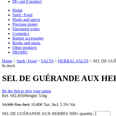
My cart
0 product
Home
Spelt / Food
Plants and spices
Precious stones
Flavoured wines
Cosmetics
Badger accessories
Books and music
Other products
PROMO
Home
>
Spelt / Food
>
SALTS
>
HERBAL SALTS
> SEL DE GU
In stock
SEL DE GUÉRANDE AUX HER
Be the first to give your rating
Ref. SELH50
Weight: 510g
13,50
€
Tax. Incl.
10,80
€
Tax. Incl.
5.5% Vat
SEL DE GUÉRANDE AUX HERBES 500G quantity