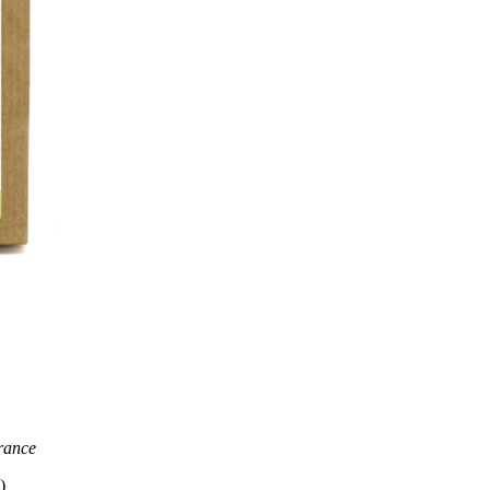
rance
)