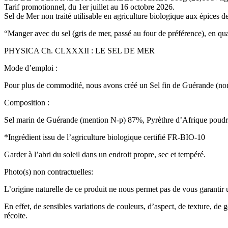
Tarif promotionnel, du 1er juillet au 16 octobre 2026.
Sel de Mer non traité utilisable en agriculture biologique aux épices 
“Manger avec du sel (gris de mer, passé au four de préférence), en qu
PHYSICA Ch. CLXXXII : LE SEL DE MER
Mode d’emploi :
Pour plus de commodité, nous avons créé un Sel fin de Guérande (non t
Composition :
Sel marin de Guérande (mention N-p) 87%, Pyrèthre d’Afrique poudre
*Ingrédient issu de l’agriculture biologique certifié FR-BIO-10
Garder à l’abri du soleil dans un endroit propre, sec et tempéré.
Photo(s) non contractuelles:
L’origine naturelle de ce produit ne nous permet pas de vous garantir un
En effet, de sensibles variations de couleurs, d’aspect, de texture, de 
récolte.