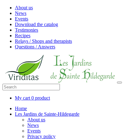
About us
News
Events
Download the catalog
Testimonies
Recipes
Relays / Shops and therapists
Questions / Answers
My cart
0 product
Home
Les Jardins de Sainte-Hildegarde
About us
News
Events
Privacy policy