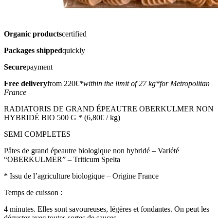
Organic products
certified
Packages shipped
quickly
Secure
payment
Free delivery
from 220€
*within the limit of 27 kg
*for Metropolitan
France
RADIATORIS DE GRAND ÉPEAUTRE OBERKULMER NON
HYBRIDÉ BIO 500 G * (6,80€ / kg)
SEMI COMPLETES
Pâtes de grand épeautre biologique non hybridé – Variété
“OBERKULMER” – Triticum Spelta
* Issu de l’agriculture biologique – Origine France
Temps de cuisson :
4 minutes. Elles sont savoureuses, légères et fondantes. On peut les
déguster avec toutes sortes de sauces.