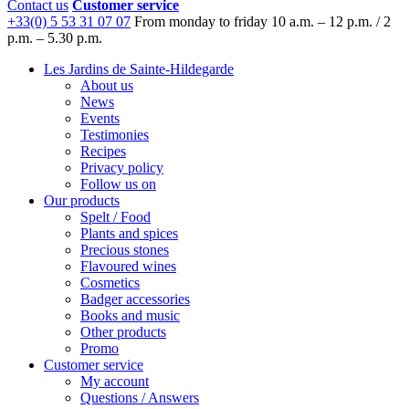
Contact us
Customer service
+33(0) 5 53 31 07 07
From monday to friday
10 a.m. – 12 p.m. / 2
p.m. – 5.30 p.m.
Les Jardins de Sainte-Hildegarde
About us
News
Events
Testimonies
Recipes
Privacy policy
Follow us on
Our products
Spelt / Food
Plants and spices
Precious stones
Flavoured wines
Cosmetics
Badger accessories
Books and music
Other products
Promo
Customer service
My account
Questions / Answers