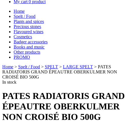
My cart
0 product
Home
Spelt / Food
Plants and spices
Precious stones
Flavoured wines
Cosmetics
Badger accessories
Books and music
Other products
PROMO
Home
>
Spelt / Food
>
SPELT
>
LARGE SPELT
> PATES
RADIATORIS GRAND ÉPEAUTRE OBERKULMER NON
CROISÉ BIO 500G
In stock
PATES RADIATORIS GRAND
ÉPEAUTRE OBERKULMER
NON CROISÉ BIO 500G