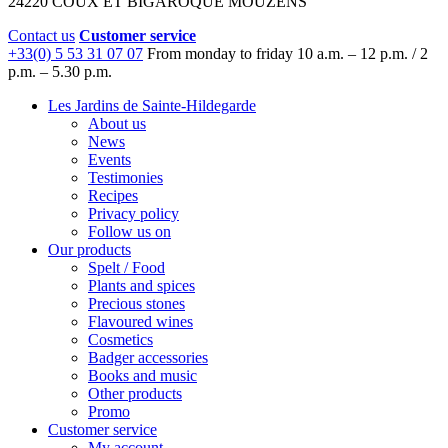
24220 COUX ET BIGAROQUE MOUZENS
Contact us
Customer service
+33(0) 5 53 31 07 07
From monday to friday
10 a.m. – 12 p.m. / 2
p.m. – 5.30 p.m.
Les Jardins de Sainte-Hildegarde
About us
News
Events
Testimonies
Recipes
Privacy policy
Follow us on
Our products
Spelt / Food
Plants and spices
Precious stones
Flavoured wines
Cosmetics
Badger accessories
Books and music
Other products
Promo
Customer service
My account