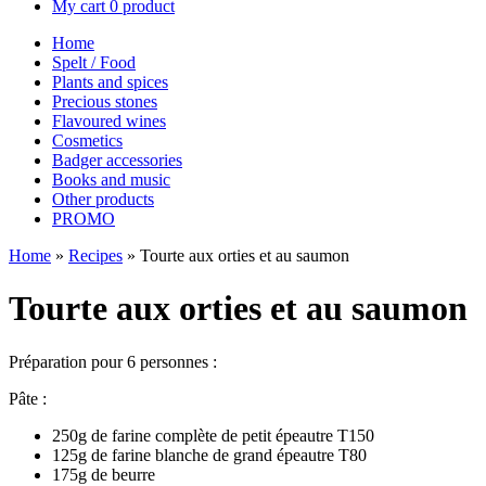
My cart
0 product
Home
Spelt / Food
Plants and spices
Precious stones
Flavoured wines
Cosmetics
Badger accessories
Books and music
Other products
PROMO
Home
»
Recipes
»
Tourte aux orties et au saumon
Tourte aux orties et au saumon
Préparation pour 6 personnes :
Pâte :
250g de farine complète de petit épeautre T150
125g de farine blanche de grand épeautre T80
175g de beurre