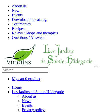
About us
News
Events
Download the catalog
Testimonies
Recipes
Relays / Shops and therapists
Questions / Answers
My cart
0 product
Home
Les Jardins de Sainte-Hildegarde
About us
News
Events
Privacy policy