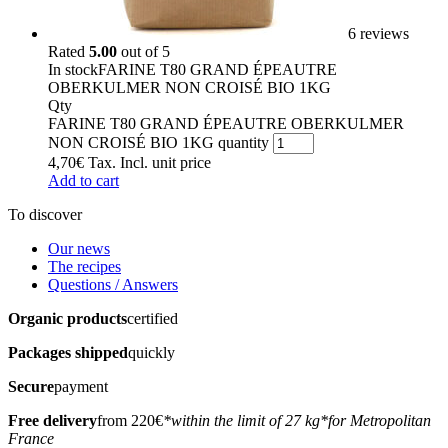
6 reviews
Rated
5.00
out of 5
In stock
FARINE T80 GRAND ÉPEAUTRE
OBERKULMER NON CROISÉ BIO 1KG
Qty
FARINE T80 GRAND ÉPEAUTRE OBERKULMER
NON CROISÉ BIO 1KG quantity
4,70
€
Tax. Incl.
unit price
Add to cart
To discover
Our news
The recipes
Questions / Answers
Organic products
certified
Packages shipped
quickly
Secure
payment
Free delivery
from 220€
*within the limit of 27 kg
*for Metropolitan
France