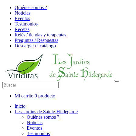
Quiénes somos ?
Noticias
Eventos
Testimonios
Recetas
Relés / tiendas y terapeutas
Preguntas / Respuestas
Descargar el catálogo
Mi carrito
0 producto
Inicio
Les Jardins de Sainte-Hildegarde
Quiénes somos ?
Noticias
Eventos
Testimonios