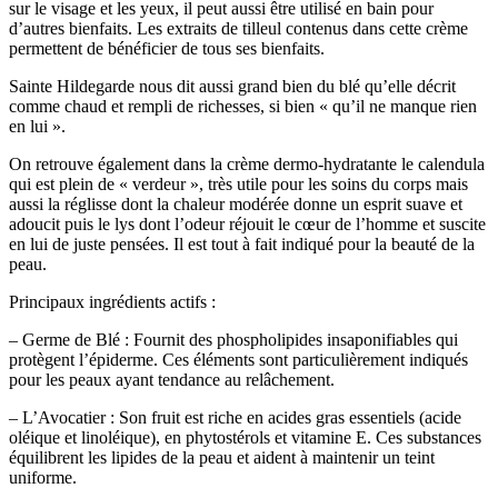
sur le visage et les yeux, il peut aussi être utilisé en bain pour
d’autres bienfaits. Les extraits de tilleul contenus dans cette crème
permettent de bénéficier de tous ses bienfaits.
Sainte Hildegarde nous dit aussi grand bien du blé qu’elle décrit
comme chaud et rempli de richesses, si bien « qu’il ne manque rien
en lui ».
On retrouve également dans la crème dermo-hydratante le calendula
qui est plein de « verdeur », très utile pour les soins du corps mais
aussi la réglisse dont la chaleur modérée donne un esprit suave et
adoucit puis le lys dont l’odeur réjouit le cœur de l’homme et suscite
en lui de juste pensées. Il est tout à fait indiqué pour la beauté de la
peau.
Principaux ingrédients actifs :
– Germe de Blé : Fournit des phospholipides insaponifiables qui
protègent l’épiderme. Ces éléments sont particulièrement indiqués
pour les peaux ayant tendance au relâchement.
– L’Avocatier : Son fruit est riche en acides gras essentiels (acide
oléique et linoléique), en phytostérols et vitamine E. Ces substances
équilibrent les lipides de la peau et aident à maintenir un teint
uniforme.