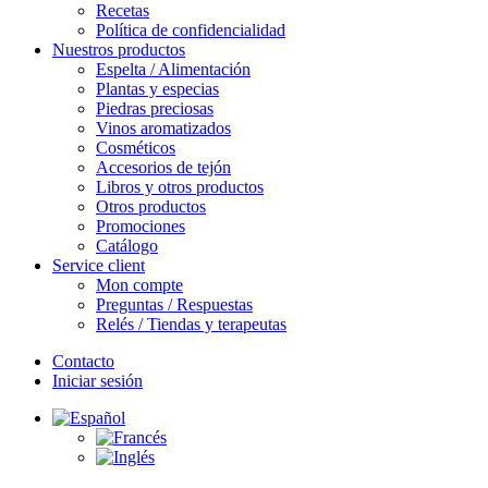
Recetas
Política de confidencialidad
Nuestros productos
Espelta / Alimentación
Plantas y especias
Piedras preciosas
Vinos aromatizados
Cosméticos
Accesorios de tejón
Libros y otros productos
Otros productos
Promociones
Catálogo
Service client
Mon compte
Preguntas / Respuestas
Relés / Tiendas y terapeutas
Contacto
Iniciar sesión