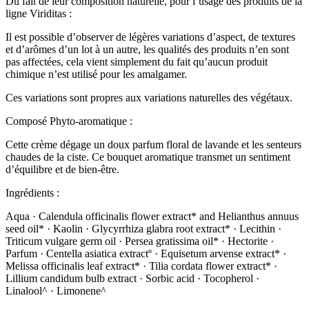
Du fait de leur composition naturelle, pour l’usage des produits de la
ligne Viriditas :
Il est possible d’observer de légères variations d’aspect, de textures
et d’arômes d’un lot à un autre, les qualités des produits n’en sont
pas affectées, cela vient simplement du fait qu’aucun produit
chimique n’est utilisé pour les amalgamer.
Ces variations sont propres aux variations naturelles des végétaux.
Composé Phyto-aromatique :
Cette crème dégage un doux parfum floral de lavande et les senteurs
chaudes de la ciste. Ce bouquet aromatique transmet un sentiment
d’équilibre et de bien-être.
Ingrédients :
Aqua · Calendula officinalis flower extract* and Helianthus annuus
seed oil* · Kaolin · Glycyrrhiza glabra root extract* · Lecithin ·
Triticum vulgare germ oil · Persea gratissima oil* · Hectorite ·
Parfum · Centella asiatica extractº · Equisetum arvense extract* ·
Melissa officinalis leaf extract* · Tilia cordata flower extract* ·
Lillium candidum bulb extract · Sorbic acid · Tocopherol ·
Linalool^ · Limonene^