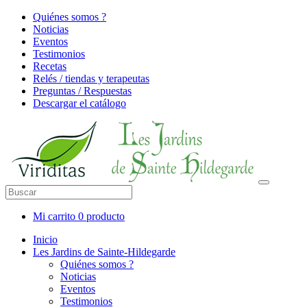
Quiénes somos ?
Noticias
Eventos
Testimonios
Recetas
Relés / tiendas y terapeutas
Preguntas / Respuestas
Descargar el catálogo
Mi carrito
0 producto
Inicio
Les Jardins de Sainte-Hildegarde
Quiénes somos ?
Noticias
Eventos
Testimonios