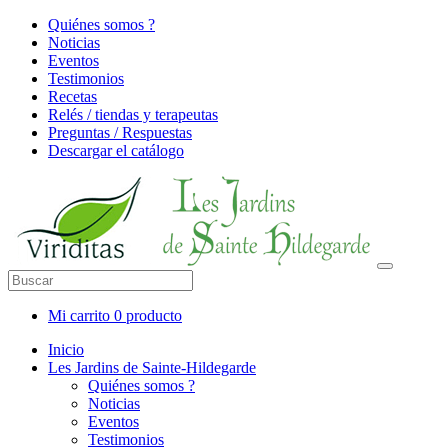
Quiénes somos ?
Noticias
Eventos
Testimonios
Recetas
Relés / tiendas y terapeutas
Preguntas / Respuestas
Descargar el catálogo
Mi carrito
0 producto
Inicio
Les Jardins de Sainte-Hildegarde
Quiénes somos ?
Noticias
Eventos
Testimonios