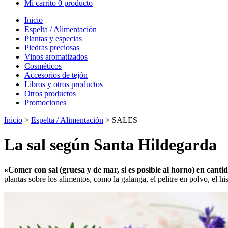
Mi carrito
0 producto
Inicio
Espelta / Alimentación
Plantas y especias
Piedras preciosas
Vinos aromatizados
Cosméticos
Accesorios de tejón
Libros y otros productos
Otros productos
Promociones
Inicio
>
Espelta / Alimentación
> SALES
La sal según Santa Hildegarda
«Comer con sal (gruesa y de mar, si es posible al horno) en cant
plantas sobre los alimentos, como la galanga, el pelitre en polvo, el hi