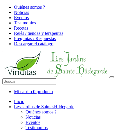
Quiénes somos ?
Noticias
Eventos
Testimonios
Recetas
Relés / tiendas y terapeutas
Preguntas / Respuestas
Descargar el catálogo
Mi carrito
0 producto
Inicio
Les Jardins de Sainte-Hildegarde
Quiénes somos ?
Noticias
Eventos
Testimonios