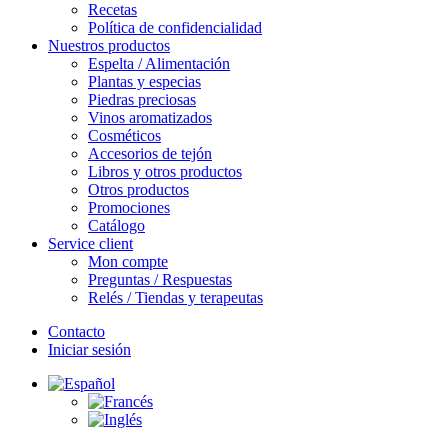
Recetas
Política de confidencialidad
Nuestros productos
Espelta / Alimentación
Plantas y especias
Piedras preciosas
Vinos aromatizados
Cosméticos
Accesorios de tejón
Libros y otros productos
Otros productos
Promociones
Catálogo
Service client
Mon compte
Preguntas / Respuestas
Relés / Tiendas y terapeutas
Contacto
Iniciar sesión