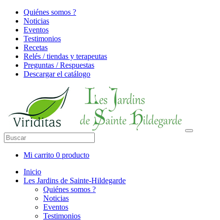
Quiénes somos ?
Noticias
Eventos
Testimonios
Recetas
Relés / tiendas y terapeutas
Preguntas / Respuestas
Descargar el catálogo
Mi carrito
0 producto
Inicio
Les Jardins de Sainte-Hildegarde
Quiénes somos ?
Noticias
Eventos
Testimonios