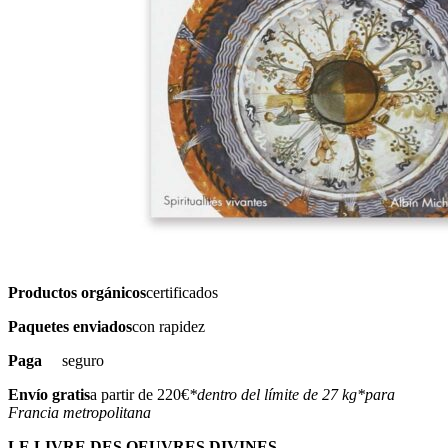
Productos orgánicos
certificados
Paquetes enviados
con rapidez
Paga
seguro
Envío gratis
a partir de 220€
*dentro del límite de 27 kg
*para
Francia metropolitana
LE LIVRE DES OEUVRES DIVINES