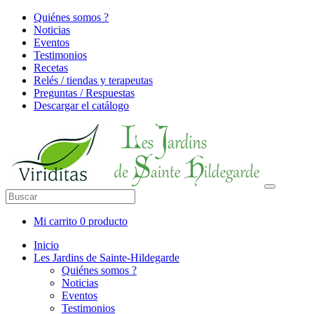
Quiénes somos ?
Noticias
Eventos
Testimonios
Recetas
Relés / tiendas y terapeutas
Preguntas / Respuestas
Descargar el catálogo
Mi carrito
0 producto
Inicio
Les Jardins de Sainte-Hildegarde
Quiénes somos ?
Noticias
Eventos
Testimonios