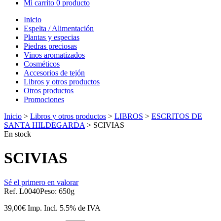
Mi carrito
0 producto
Inicio
Espelta / Alimentación
Plantas y especias
Piedras preciosas
Vinos aromatizados
Cosméticos
Accesorios de tejón
Libros y otros productos
Otros productos
Promociones
Inicio
>
Libros y otros productos
>
LIBROS
>
ESCRITOS DE
SANTA HILDEGARDA
> SCIVIAS
En stock
SCIVIAS
Sé el primero en valorar
Ref. L0040
Peso: 650g
39,00
€
Imp. Incl.
5.5% de IVA