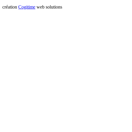
création
Cogitime
web solutions