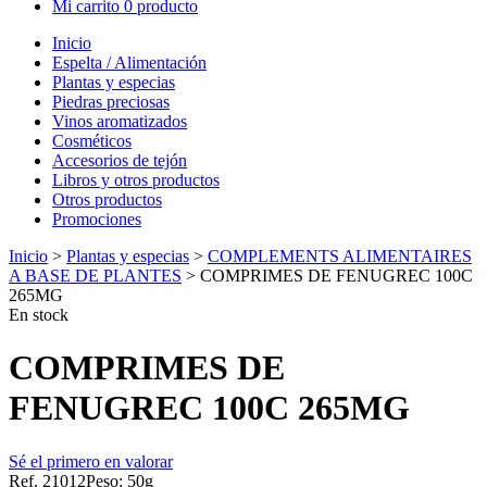
Mi carrito
0 producto
Inicio
Espelta / Alimentación
Plantas y especias
Piedras preciosas
Vinos aromatizados
Cosméticos
Accesorios de tejón
Libros y otros productos
Otros productos
Promociones
Inicio
>
Plantas y especias
>
COMPLEMENTS ALIMENTAIRES
A BASE DE PLANTES
> COMPRIMES DE FENUGREC 100C
265MG
En stock
COMPRIMES DE
FENUGREC 100C 265MG
Sé el primero en valorar
Ref. 21012
Peso: 50g