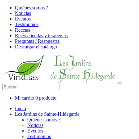
Quiénes somos ?
Noticias
Eventos
Testimonios
Recetas
Relés / tiendas y terapeutas
Preguntas / Respuestas
Descargar el catálogo
Mi carrito
0 producto
Inicio
Les Jardins de Sainte-Hildegarde
Quiénes somos ?
Noticias
Eventos
Testimonios