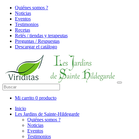
Quiénes somos ?
Noticias
Eventos
Testimonios
Recetas
Relés / tiendas y terapeutas
Preguntas / Respuestas
Descargar el catálogo
Mi carrito
0 producto
Inicio
Les Jardins de Sainte-Hildegarde
Quiénes somos ?
Noticias
Eventos
Testimonios