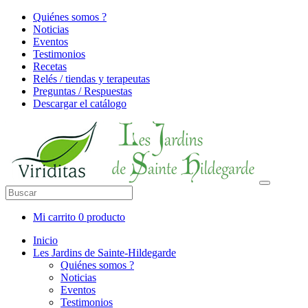
Quiénes somos ?
Noticias
Eventos
Testimonios
Recetas
Relés / tiendas y terapeutas
Preguntas / Respuestas
Descargar el catálogo
Mi carrito
0 producto
Inicio
Les Jardins de Sainte-Hildegarde
Quiénes somos ?
Noticias
Eventos
Testimonios