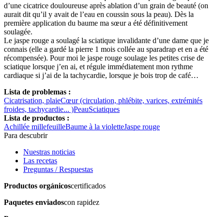
d’une cicatrice douloureuse après ablation d’un grain de beauté (on
aurait dit qu’il y avait de l’eau en coussin sous la peau). Dès la
première application du baume ma sœur a été définitivement
soulagée.
Le jaspe rouge a soulagé la sciatique invalidante d’une dame que je
connais (elle a gardé la pierre 1 mois collée au sparadrap et en a été
récompensée). Pour moi le jaspe rouge soulage les petites crise de
sciatique lorsque j’en ai, et régule immédiatement mon rythme
cardiaque si j’ai de la tachycardie, lorsque je bois trop de café…
Lista de problemas :
Cicatrisation, plaie
Cœur (circulation, phlébite, varices, extrémités
froides, tachycardie... )
Peau
Sciatiques
Lista de productos :
Achillée millefeuille
Baume à la violette
Jaspe rouge
Para descubrir
Nuestras noticias
Las recetas
Preguntas / Respuestas
Productos orgánicos
certificados
Paquetes enviados
con rapidez