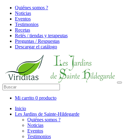
Quiénes somos ?
Noticias
Eventos
Testimonios
Recetas
Relés / tiendas y terapeutas
Preguntas / Respuestas
Descargar el catálogo
Mi carrito
0 producto
Inicio
Les Jardins de Sainte-Hildegarde
Quiénes somos ?
Noticias
Eventos
Testimonios