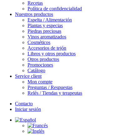
Recetas
Política de confidencialidad
Nuestros productos
Espelta / Alimentación
Plantas y especias
Piedras preciosas
Vinos aromatizados
Cosméticos
Accesorios de tejón
Libros y otros productos
Otros productos
Promociones
Catálogo
Service client
Mon compte
Preguntas / Respuestas
Relés / Tiendas y terapeutas
Contacto
Iniciar sesión