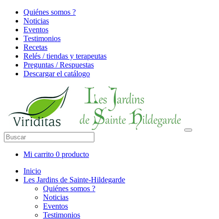
Quiénes somos ?
Noticias
Eventos
Testimonios
Recetas
Relés / tiendas y terapeutas
Preguntas / Respuestas
Descargar el catálogo
Mi carrito
0 producto
Inicio
Les Jardins de Sainte-Hildegarde
Quiénes somos ?
Noticias
Eventos
Testimonios