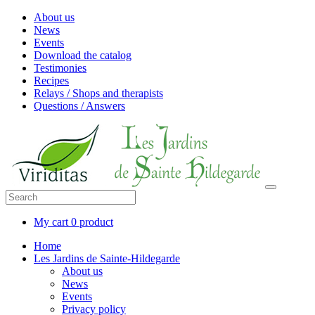
About us
News
Events
Download the catalog
Testimonies
Recipes
Relays / Shops and therapists
Questions / Answers
My cart
0 product
Home
Les Jardins de Sainte-Hildegarde
About us
News
Events
Privacy policy