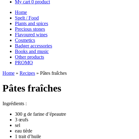
My cart
0 product
Home
Spelt / Food
Plants and spices
Precious stones
Flavoured wines
Cosmetics
Badger accessories
Books and music
Other products
PROMO
Home
»
Recipes
»
Pâtes fraîches
Pâtes fraîches
Ingrédients :
300 g de farine d’épeautre
3 œufs
sel
eau tiède
1 trait d’huile