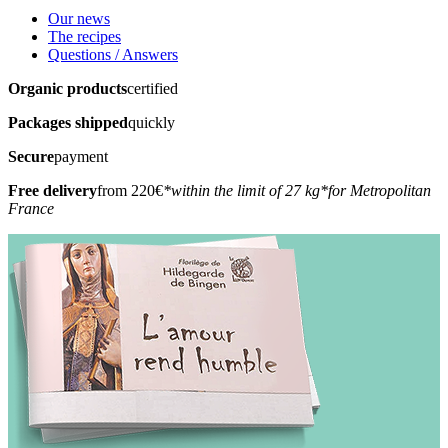
Our news
The recipes
Questions / Answers
Organic products
certified
Packages shipped
quickly
Secure
payment
Free delivery
from 220€
*within the limit of 27 kg
*for Metropolitan
France