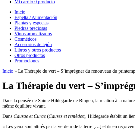
Mi carrito
0 producto
Inicio
Espelta / Alimentación
Plantas y especias
Piedras preciosas
Vinos aromatizados
Cosméticos
Accesorios de tejón
Libros y otros productos
Otros productos
Promociones
Inicio
»
La Thérapie du vert – S’imprégner du renouveau du printem
La Thérapie du vert – S’impré
Dans la pensée de Sainte Hildegarde de Bingen, la relation à la nature 
même équilibre vivant.
Dans
Causae et Curae
(
Causes et remèdes
), Hildegarde établit un lie
« Les yeux sont attirés par la verdeur de la terre […] et ils en reçoive