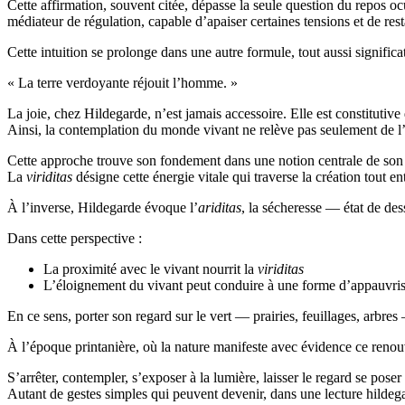
Cette affirmation, souvent citée, dépasse la seule question du repos oc
médiateur de régulation, capable d’apaiser certaines tensions et de res
Cette intuition se prolonge dans une autre formule, tout aussi significat
« La terre verdoyante réjouit l’homme. »
La joie, chez Hildegarde, n’est jamais accessoire. Elle est constitutiv
Ainsi, la contemplation du monde vivant ne relève pas seulement de l’es
Cette approche trouve son fondement dans une notion centrale de son
La
viriditas
désigne cette énergie vitale qui traverse la création tout ent
À l’inverse, Hildegarde évoque l’
ariditas
, la sécheresse — état de des
Dans cette perspective :
La proximité avec le vivant nourrit la
viriditas
L’éloignement du vivant peut conduire à une forme d’appauvris
En ce sens, porter son regard sur le vert — prairies, feuillages, arbres 
À l’époque printanière, où la nature manifeste avec évidence ce renou
S’arrêter, contempler, s’exposer à la lumière, laisser le regard se pose
Autant de gestes simples qui peuvent devenir, dans une lecture hildegar