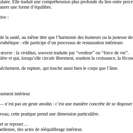
ulaire. Elle traduit une compréhension plus profonde du lien entre percep
taurer une forme d’équilibre.
ive :
e de la santé, au même titre que l’harmonie des humeurs ou la justesse de
thétique : elle participe d’un processus de restauration intérieure.
 œuvre : la
viriditas
, souvent traduite par “verdeur” ou “force de vie”.
ière et qui, lorsqu’elle circule librement, soutient la croissance, la fécond
sèchement, de rupture, qui touche aussi bien le corps que l’âme.
sement intérieur
— n’est pas un geste anodin : c’est une manière concrète de se disposer à 
veau, cette pratique prend une dimension particulière.
r et se reposer…
dienne, des actes de rééquilibrage intérieur.