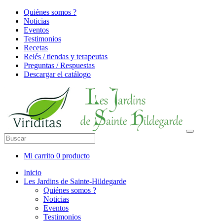
Quiénes somos ?
Noticias
Eventos
Testimonios
Recetas
Relés / tiendas y terapeutas
Preguntas / Respuestas
Descargar el catálogo
Mi carrito
0 producto
Inicio
Les Jardins de Sainte-Hildegarde
Quiénes somos ?
Noticias
Eventos
Testimonios