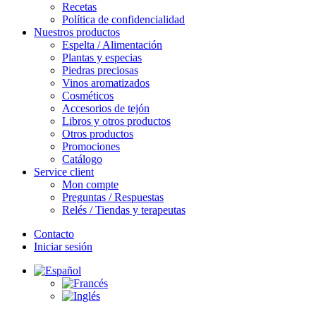
Recetas
Política de confidencialidad
Nuestros productos
Espelta / Alimentación
Plantas y especias
Piedras preciosas
Vinos aromatizados
Cosméticos
Accesorios de tejón
Libros y otros productos
Otros productos
Promociones
Catálogo
Service client
Mon compte
Preguntas / Respuestas
Relés / Tiendas y terapeutas
Contacto
Iniciar sesión