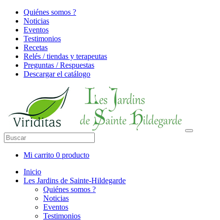
Quiénes somos ?
Noticias
Eventos
Testimonios
Recetas
Relés / tiendas y terapeutas
Preguntas / Respuestas
Descargar el catálogo
Mi carrito
0 producto
Inicio
Les Jardins de Sainte-Hildegarde
Quiénes somos ?
Noticias
Eventos
Testimonios