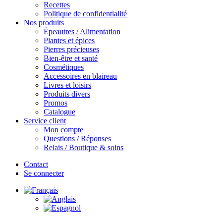
Recettes
Politique de confidentialité
Nos produits
Épeautres / Alimentation
Plantes et épices
Pierres précieuses
Bien-être et santé
Cosmétiques
Accessoires en blaireau
Livres et loisirs
Produits divers
Promos
Catalogue
Service client
Mon compte
Questions / Réponses
Relais / Boutique & soins
Contact
Se connecter