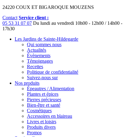
24220 COUX ET BIGAROQUE MOUZENS
Contact
Service client :
05 53 31 07 07
Du lundi au vendredi
10h00 - 12h00 / 14h00 -
17h30
Les Jardins de Sainte-Hildegarde
Qui sommes nous
Actualités
Évènements
Témoignages
Recettes
Politique de confidentialité
Suivez-nous sur
Nos produits
Épeautres / Alimentation
Plantes et épices
Pierres précieuses
Bien-être et santé
Cosmétiques
Accessoires en blaireau
Livres et loisirs
Produits divers
Promos