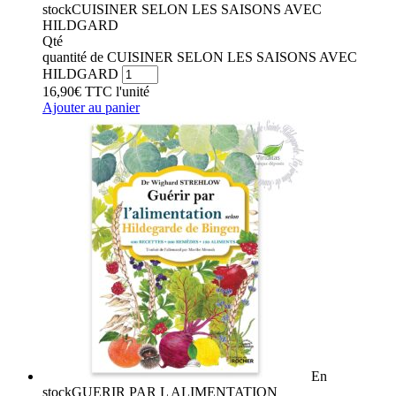
stock
CUISINER SELON LES SAISONS AVEC
HILDGARD
Qté
quantité de CUISINER SELON LES SAISONS AVEC
HILDGARD
16,90
€
TTC
l'unité
Ajouter au panier
En
stock
GUERIR PAR L ALIMENTATION