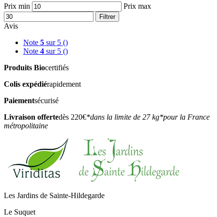
Prix min
Prix max
Filtrer
Avis
Note
5
sur 5
()
Note
4
sur 5
()
Produits Bio
certifiés
Colis expédié
rapidement
Paiement
sécurisé
Livraison offerte
dès 220€
*dans la limite de 27 kg
*pour la France
métropolitaine
Les Jardins de Sainte-Hildegarde
Le Suquet