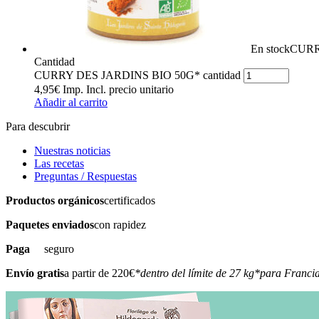
En stock
CURR
Cantidad
CURRY DES JARDINS BIO 50G* cantidad
4,95
€
Imp. Incl.
precio unitario
Añadir al carrito
Para descubrir
Nuestras noticias
Las recetas
Preguntas / Respuestas
Productos orgánicos
certificados
Paquetes enviados
con rapidez
Paga
seguro
Envío gratis
a partir de 220€
*dentro del límite de 27 kg
*para Francia