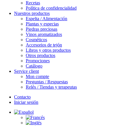
Recetas
Política de confidencialidad
Nuestros productos
Espelta / Alimentación
Plantas y especias
Piedras preciosas
Vinos aromatizados
Cosméticos
Accesorios de tejón
Libros y otros productos
Otros productos
Promociones
Catálogo
Service client
Mon compte
Preguntas / Respuestas
Relés / Tiendas y terapeutas
Contacto
Iniciar sesión