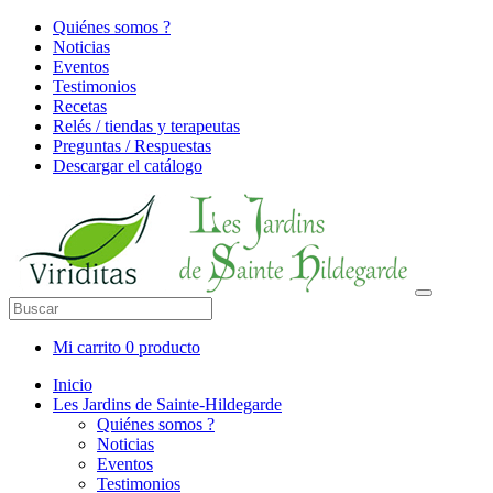
Quiénes somos ?
Noticias
Eventos
Testimonios
Recetas
Relés / tiendas y terapeutas
Preguntas / Respuestas
Descargar el catálogo
Mi carrito
0 producto
Inicio
Les Jardins de Sainte-Hildegarde
Quiénes somos ?
Noticias
Eventos
Testimonios