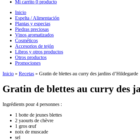
Mi carrito
0 producto
Inicio
Espelta / Alimentación
Plantas y especias
Piedras preciosas
Vinos aromatizados
Cosméticos
Accesorios de tejón
Libros y otros productos
Otros productos
Promociones
Inicio
»
Recetas
»
Gratin de blettes au curry des jardins d’Hildegarde
Gratin de blettes au curry des 
Ingrédients pour 4 personnes :
1 botte de jeunes blettes
2 yaourts de chèvre
1 gros œuf
noix de muscade
sel