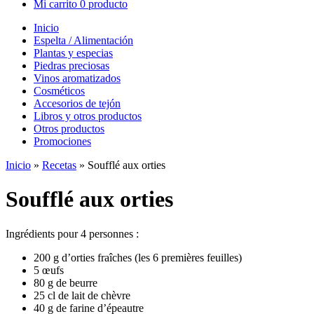
Mi carrito
0 producto
Inicio
Espelta / Alimentación
Plantas y especias
Piedras preciosas
Vinos aromatizados
Cosméticos
Accesorios de tejón
Libros y otros productos
Otros productos
Promociones
Inicio
»
Recetas
»
Soufflé aux orties
Soufflé aux orties
Ingrédients pour 4 personnes :
200 g d’orties fraîches (les 6 premières feuilles)
5 œufs
80 g de beurre
25 cl de lait de chèvre
40 g de farine d’épeautre