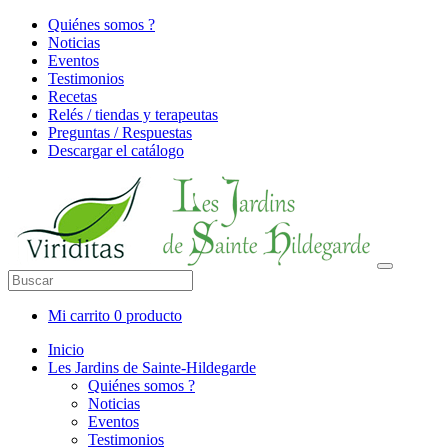
Quiénes somos ?
Noticias
Eventos
Testimonios
Recetas
Relés / tiendas y terapeutas
Preguntas / Respuestas
Descargar el catálogo
Mi carrito
0 producto
Inicio
Les Jardins de Sainte-Hildegarde
Quiénes somos ?
Noticias
Eventos
Testimonios