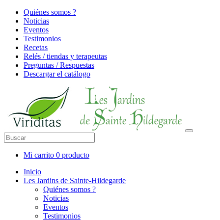
Quiénes somos ?
Noticias
Eventos
Testimonios
Recetas
Relés / tiendas y terapeutas
Preguntas / Respuestas
Descargar el catálogo
Mi carrito
0 producto
Inicio
Les Jardins de Sainte-Hildegarde
Quiénes somos ?
Noticias
Eventos
Testimonios