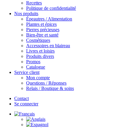
Recettes
Politique de confidentialité
Nos produits
Épeautres / Alimentation
Plantes et épices
Pierres précieuses
Bien-être et santé
Cosmétiques
Accessoires en blaireau
Livres et loisirs
Produits divers
Promos
Catalogue
Service client
Mon compte
Questions / Réponses
Relais / Boutique & soins
Contact
Se connecter