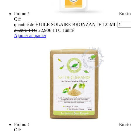
Promo !
En st
Qté
quantité de HUILE SOLAIRE BRONZANTE 125ML
26,90
€
TTC
22,90
€
TTC
l'unité
Ajouter au panier
Promo !
En st
Qté