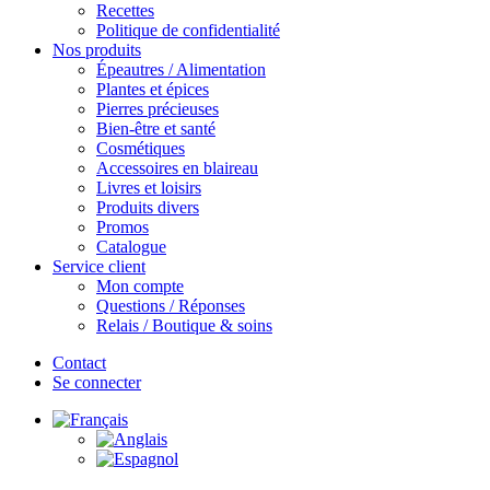
Recettes
Politique de confidentialité
Nos produits
Épeautres / Alimentation
Plantes et épices
Pierres précieuses
Bien-être et santé
Cosmétiques
Accessoires en blaireau
Livres et loisirs
Produits divers
Promos
Catalogue
Service client
Mon compte
Questions / Réponses
Relais / Boutique & soins
Contact
Se connecter