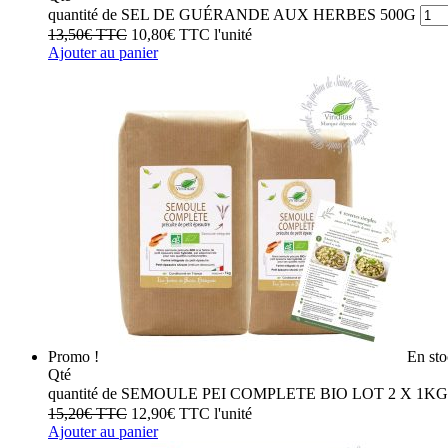
quantité de SEL DE GUÉRANDE AUX HERBES 500G
13,50
€
TTC
10,80
€
TTC
l'unité
Ajouter au panier
Promo !
En st
Qté
quantité de SEMOULE PEI COMPLETE BIO LOT 2 X 1K
15,20
€
TTC
12,90
€
TTC
l'unité
Ajouter au panier