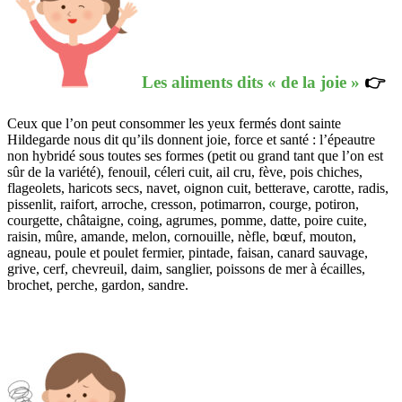
Les aliments dits « de la joie »
👉
Ceux que l’on peut consommer les yeux fermés dont sainte
Hildegarde nous dit qu’ils donnent joie, force et santé : l’épeautre
non hybridé sous toutes ses formes (petit ou grand tant que l’on est
sûr de la variété), fenouil, céleri cuit, ail cru, fève, pois chiches,
flageolets, haricots secs, navet, oignon cuit, betterave, carotte, radis,
pissenlit, raifort, arroche, cresson, potimarron, courge, potiron,
courgette, châtaigne, coing, agrumes, pomme, datte, poire cuite,
raisin, mûre, amande, melon, cornouille, nèfle, bœuf, mouton,
agneau, poule et poulet fermier, pintade, faisan, canard sauvage,
grive, cerf, chevreuil, daim, sanglier, poissons de mer à écailles,
brochet, perche, gardon, sandre.