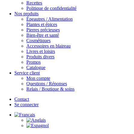
Recettes
Politique de confidentialité
Nos produits
Épeautres / Alimentation
Plantes et épices
Pierres précieuses
Bien-être et santé
Cosmétiques
Accessoires en blaireau
Livres et loisirs
Produits divers
Promos
Catalogue
Service client
Mon compte
Questions / Réponses
Relais / Boutique & soins
Contact
Se connecter