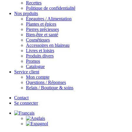
Recettes
Politique de confidentialité
Nos produits
Épeautres / Alimentation
Plantes et épices
Pierres précieuses
Bien-être et santé
Cosmétiques
Accessoires en blaireau
Livres et loisirs
Produits divers
Promos
Catalogue
Service client
Mon compte
Questions / Réponses
Relais / Boutique & soins
Contact
Se connecter