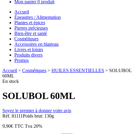
Mon panier
0 produit
Accueil
Épeautres / Alimentation
Plantes et épices
Pierres précieuses
Bien-être et santé
Cosmétiques
Accessoires en blaireau
Livres et loisirs
Produits divers
Promos
Accueil
>
Cosmétiques
>
HUILES ESSENTIELLES
> SOLUBOL
60ML
En stock
SOLUBOL 60ML
Soyez le premier à donner votre avis
Réf. 81111
Poids brut: 130g
9,90
€
TTC
Tva 20%