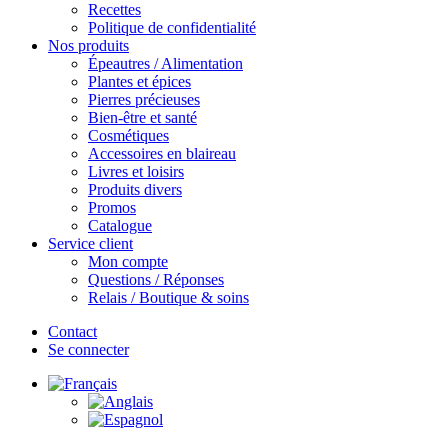
Recettes
Politique de confidentialité
Nos produits
Épeautres / Alimentation
Plantes et épices
Pierres précieuses
Bien-être et santé
Cosmétiques
Accessoires en blaireau
Livres et loisirs
Produits divers
Promos
Catalogue
Service client
Mon compte
Questions / Réponses
Relais / Boutique & soins
Contact
Se connecter