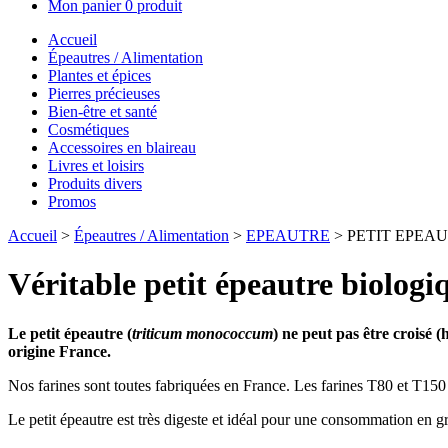
Mon panier
0 produit
Accueil
Épeautres / Alimentation
Plantes et épices
Pierres précieuses
Bien-être et santé
Cosmétiques
Accessoires en blaireau
Livres et loisirs
Produits divers
Promos
Accueil
>
Épeautres / Alimentation
>
EPEAUTRE
> PETIT EPEA
Véritable petit épeautre biologi
Le petit épeautre (
triticum monococcum
) ne peut pas être croisé (
origine France.
Nos farines sont toutes fabriquées en France. Les farines T80 et T150 o
Le petit épeautre est très digeste et idéal pour une consommation en gr