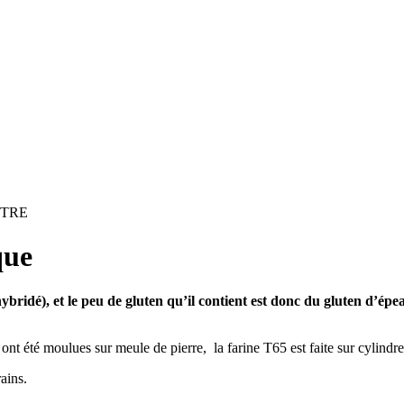
UTRE
que
hybridé), et le peu de gluten qu’il contient est donc du gluten d’épe
nt été moulues sur meule de pierre, la farine T65 est faite sur cylindre
ains.