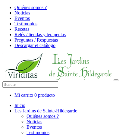
Quiénes somos ?
Noticias
Eventos
Testimonios
Recetas
Relés / tiendas y terapeutas
Preguntas / Respuestas
Descargar el catálogo
Mi carrito
0 producto
Inicio
Les Jardins de Sainte-Hildegarde
Quiénes somos ?
Noticias
Eventos
Testimonios