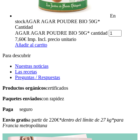
En
stock
AGAR AGAR POUDRE BIO 50G*
Cantidad
AGAR AGAR POUDRE BIO 50G* cantidad
7,60
€
Imp. Incl.
precio unitario
Añadir al carrito
Para descubrir
Nuestras noticias
Las recetas
Preguntas / Respuestas
Productos orgánicos
certificados
Paquetes enviados
con rapidez
Paga
seguro
Envío gratis
a partir de 220€
*dentro del límite de 27 kg
*para
Francia metropolitana