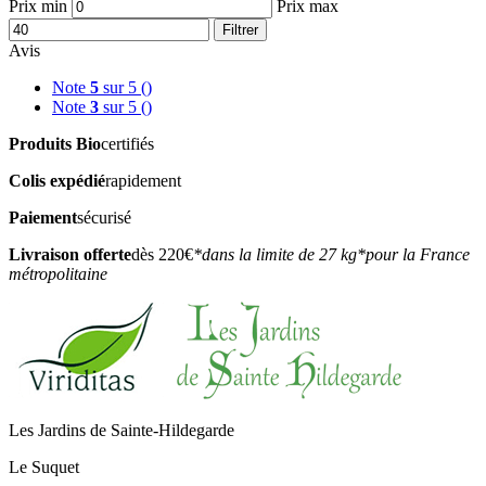
Prix min
Prix max
Filtrer
Avis
Note
5
sur 5
()
Note
3
sur 5
()
Produits Bio
certifiés
Colis expédié
rapidement
Paiement
sécurisé
Livraison offerte
dès 220€
*dans la limite de 27 kg
*pour la France
métropolitaine
Les Jardins de Sainte-Hildegarde
Le Suquet