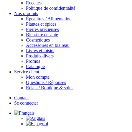
Recettes
Politique de confidentialité
Nos produits
Épeautres / Alimentation
Plantes et épices
Pierres précieuses
Bien-être et santé
Cosmétiques
Accessoires en blaireau
Livres et loisirs
Produits divers
Promos
Catalogue
Service client
Mon compte
Questions / Réponses
Relais / Boutique & soins
Contact
Se connecter