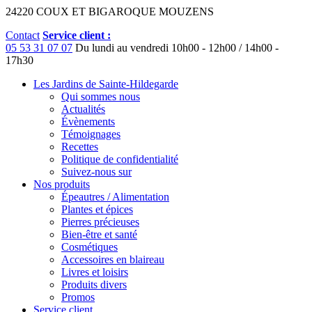
24220 COUX ET BIGAROQUE MOUZENS
Contact
Service client :
05 53 31 07 07
Du lundi au vendredi
10h00 - 12h00 / 14h00 -
17h30
Les Jardins de Sainte-Hildegarde
Qui sommes nous
Actualités
Évènements
Témoignages
Recettes
Politique de confidentialité
Suivez-nous sur
Nos produits
Épeautres / Alimentation
Plantes et épices
Pierres précieuses
Bien-être et santé
Cosmétiques
Accessoires en blaireau
Livres et loisirs
Produits divers
Promos
Service client