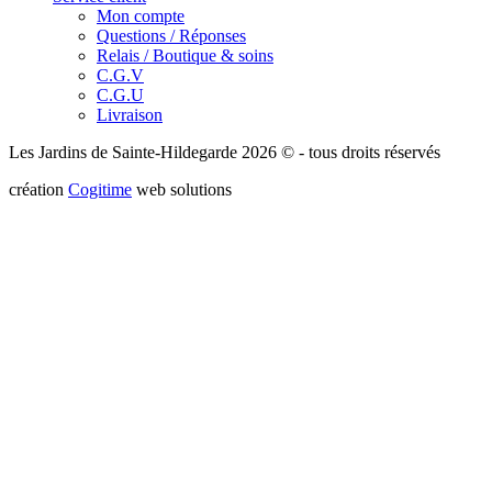
Mon compte
Questions / Réponses
Relais / Boutique & soins
C.G.V
C.G.U
Livraison
Les Jardins de Sainte-Hildegarde 2026 © - tous droits réservés
création
Cogitime
web solutions