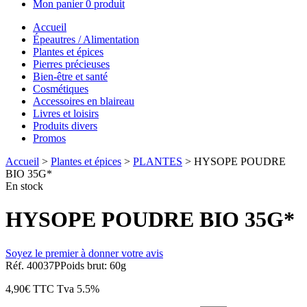
Mon panier
0 produit
Accueil
Épeautres / Alimentation
Plantes et épices
Pierres précieuses
Bien-être et santé
Cosmétiques
Accessoires en blaireau
Livres et loisirs
Produits divers
Promos
Accueil
>
Plantes et épices
>
PLANTES
> HYSOPE POUDRE
BIO 35G*
En stock
HYSOPE POUDRE BIO 35G*
Soyez le premier à donner votre avis
Réf. 40037P
Poids brut: 60g
4,90
€
TTC
Tva 5.5%