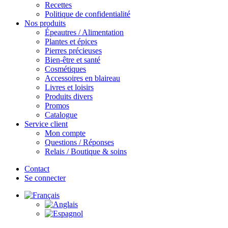
Recettes
Politique de confidentialité
Nos produits
Épeautres / Alimentation
Plantes et épices
Pierres précieuses
Bien-être et santé
Cosmétiques
Accessoires en blaireau
Livres et loisirs
Produits divers
Promos
Catalogue
Service client
Mon compte
Questions / Réponses
Relais / Boutique & soins
Contact
Se connecter