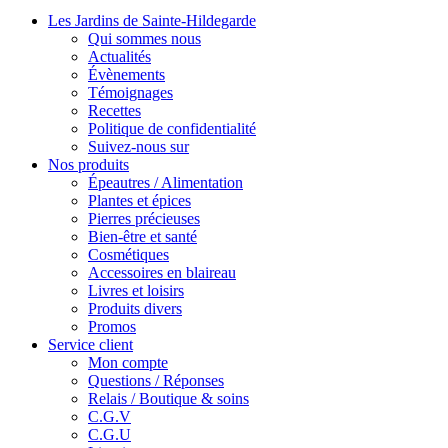
Les Jardins de Sainte-Hildegarde
Qui sommes nous
Actualités
Évènements
Témoignages
Recettes
Politique de confidentialité
Suivez-nous sur
Nos produits
Épeautres / Alimentation
Plantes et épices
Pierres précieuses
Bien-être et santé
Cosmétiques
Accessoires en blaireau
Livres et loisirs
Produits divers
Promos
Service client
Mon compte
Questions / Réponses
Relais / Boutique & soins
C.G.V
C.G.U