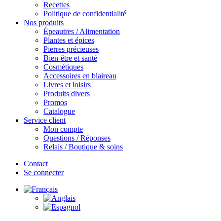
Recettes
Politique de confidentialité
Nos produits
Épeautres / Alimentation
Plantes et épices
Pierres précieuses
Bien-être et santé
Cosmétiques
Accessoires en blaireau
Livres et loisirs
Produits divers
Promos
Catalogue
Service client
Mon compte
Questions / Réponses
Relais / Boutique & soins
Contact
Se connecter