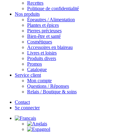
Recettes
Politique de confidentialité
Nos produits
Épeautres / Alimentation
Plantes et épices
Pierres précieuses
Bien-être et santé
Cosmétiques
Accessoires en blaireau
Livres et loisirs
Produits divers
Promos
Catalogue
Service client
Mon compte
Questions / Réponses
Relais / Boutique & soins
Contact
Se connecter