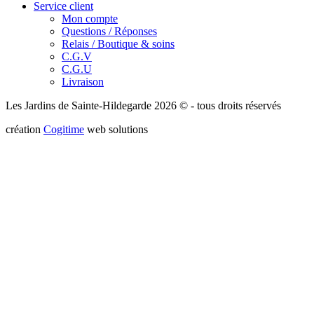
Service client
Mon compte
Questions / Réponses
Relais / Boutique & soins
C.G.V
C.G.U
Livraison
Les Jardins de Sainte-Hildegarde 2026 © - tous droits réservés
création
Cogitime
web solutions