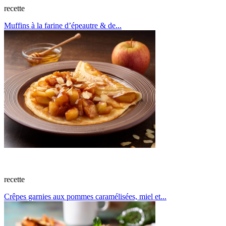
recette
Muffins à la farine d’épeautre & de...
recette
Crêpes garnies aux pommes caramélisées, miel et...