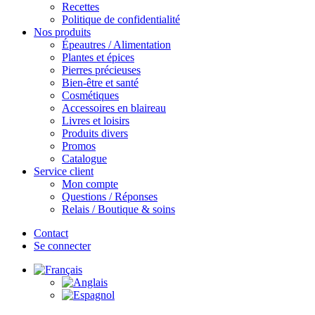
Recettes
Politique de confidentialité
Nos produits
Épeautres / Alimentation
Plantes et épices
Pierres précieuses
Bien-être et santé
Cosmétiques
Accessoires en blaireau
Livres et loisirs
Produits divers
Promos
Catalogue
Service client
Mon compte
Questions / Réponses
Relais / Boutique & soins
Contact
Se connecter