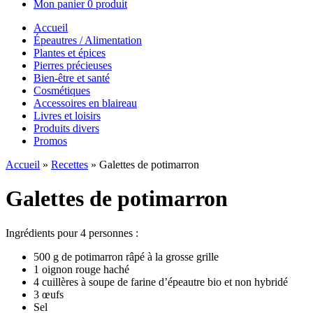
Mon panier
0 produit
Accueil
Épeautres / Alimentation
Plantes et épices
Pierres précieuses
Bien-être et santé
Cosmétiques
Accessoires en blaireau
Livres et loisirs
Produits divers
Promos
Accueil
»
Recettes
»
Galettes de potimarron
Galettes de potimarron
Ingrédients pour 4 personnes :
500 g de potimarron râpé à la grosse grille
1 oignon rouge haché
4 cuillères à soupe de farine d’épeautre bio et non hybridé
3 œufs
Sel