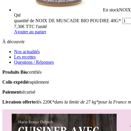
En stock
NOIX
Qté
quantité de NOIX DE MUSCADE BIO POUDRE 40G*
7,30
€
TTC
l'unité
Ajouter au panier
À découvrir
Nos actualités
Les recettes
Questions / Réponses
Produits Bio
certifiés
Colis expédié
rapidement
Paiement
sécurisé
Livraison offerte
dès 220€
*dans la limite de 27 kg
*pour la France m