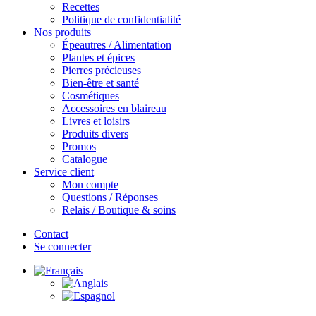
Recettes
Politique de confidentialité
Nos produits
Épeautres / Alimentation
Plantes et épices
Pierres précieuses
Bien-être et santé
Cosmétiques
Accessoires en blaireau
Livres et loisirs
Produits divers
Promos
Catalogue
Service client
Mon compte
Questions / Réponses
Relais / Boutique & soins
Contact
Se connecter