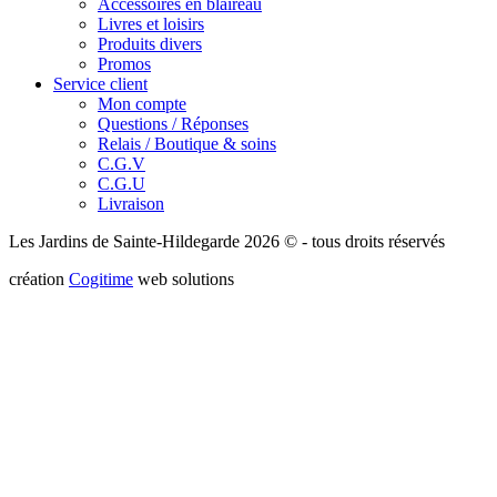
Accessoires en blaireau
Livres et loisirs
Produits divers
Promos
Service client
Mon compte
Questions / Réponses
Relais / Boutique & soins
C.G.V
C.G.U
Livraison
Les Jardins de Sainte-Hildegarde 2026 © - tous droits réservés
création
Cogitime
web solutions