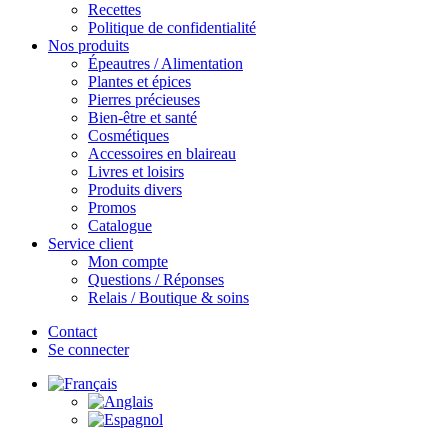
Recettes
Politique de confidentialité
Nos produits
Épeautres / Alimentation
Plantes et épices
Pierres précieuses
Bien-être et santé
Cosmétiques
Accessoires en blaireau
Livres et loisirs
Produits divers
Promos
Catalogue
Service client
Mon compte
Questions / Réponses
Relais / Boutique & soins
Contact
Se connecter