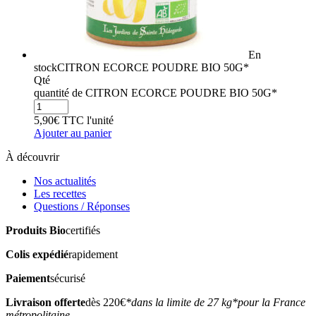
En
stock
CITRON ECORCE POUDRE BIO 50G*
Qté
quantité de CITRON ECORCE POUDRE BIO 50G*
5,90
€
TTC
l'unité
Ajouter au panier
À découvrir
Nos actualités
Les recettes
Questions / Réponses
Produits Bio
certifiés
Colis expédié
rapidement
Paiement
sécurisé
Livraison offerte
dès 220€
*dans la limite de 27 kg
*pour la France
métropolitaine