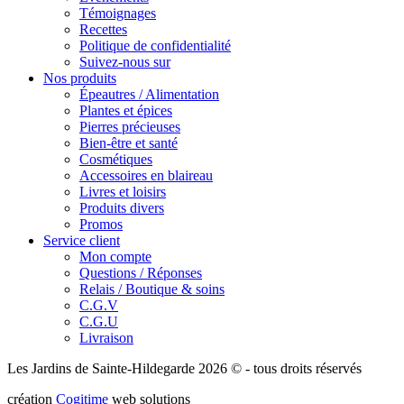
Témoignages
Recettes
Politique de confidentialité
Suivez-nous sur
Nos produits
Épeautres / Alimentation
Plantes et épices
Pierres précieuses
Bien-être et santé
Cosmétiques
Accessoires en blaireau
Livres et loisirs
Produits divers
Promos
Service client
Mon compte
Questions / Réponses
Relais / Boutique & soins
C.G.V
C.G.U
Livraison
Les Jardins de Sainte-Hildegarde 2026 © - tous droits réservés
création
Cogitime
web solutions