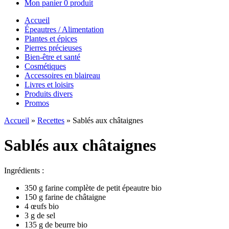
Mon panier
0 produit
Accueil
Épeautres / Alimentation
Plantes et épices
Pierres précieuses
Bien-être et santé
Cosmétiques
Accessoires en blaireau
Livres et loisirs
Produits divers
Promos
Accueil
»
Recettes
»
Sablés aux châtaignes
Sablés aux châtaignes
Ingrédients :
350 g farine complète de petit épeautre bio
150 g farine de châtaigne
4 œufs bio
3 g de sel
135 g de beurre bio