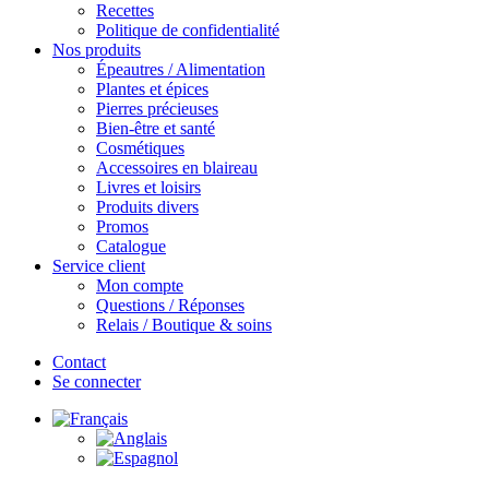
Recettes
Politique de confidentialité
Nos produits
Épeautres / Alimentation
Plantes et épices
Pierres précieuses
Bien-être et santé
Cosmétiques
Accessoires en blaireau
Livres et loisirs
Produits divers
Promos
Catalogue
Service client
Mon compte
Questions / Réponses
Relais / Boutique & soins
Contact
Se connecter