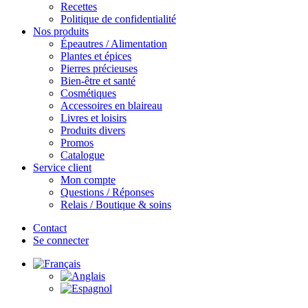
Recettes
Politique de confidentialité
Nos produits
Épeautres / Alimentation
Plantes et épices
Pierres précieuses
Bien-être et santé
Cosmétiques
Accessoires en blaireau
Livres et loisirs
Produits divers
Promos
Catalogue
Service client
Mon compte
Questions / Réponses
Relais / Boutique & soins
Contact
Se connecter