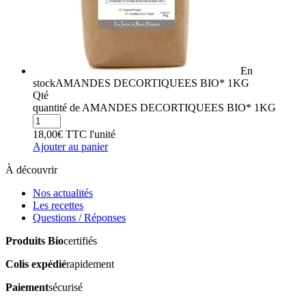
En
stock
AMANDES DECORTIQUEES BIO* 1KG
Qté
quantité de AMANDES DECORTIQUEES BIO* 1KG
18,00
€
TTC
l'unité
Ajouter au panier
À découvrir
Nos actualités
Les recettes
Questions / Réponses
Produits Bio
certifiés
Colis expédié
rapidement
Paiement
sécurisé