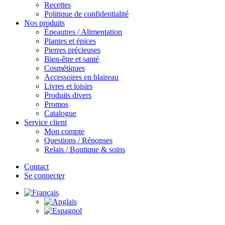
Recettes
Politique de confidentialité
Nos produits
Épeautres / Alimentation
Plantes et épices
Pierres précieuses
Bien-être et santé
Cosmétiques
Accessoires en blaireau
Livres et loisirs
Produits divers
Promos
Catalogue
Service client
Mon compte
Questions / Réponses
Relais / Boutique & soins
Contact
Se connecter