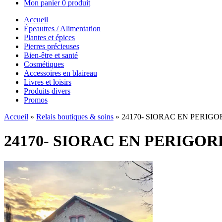
Mon panier
0 produit
Accueil
Épeautres / Alimentation
Plantes et épices
Pierres précieuses
Bien-être et santé
Cosmétiques
Accessoires en blaireau
Livres et loisirs
Produits divers
Promos
Accueil
»
Relais boutiques & soins
»
24170- SIORAC EN PERIG
24170- SIORAC EN PERIGOR