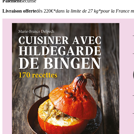
Paiement
sécurisé
Livraison offerte
dès 220€
*dans la limite de 27 kg
*pour la France m