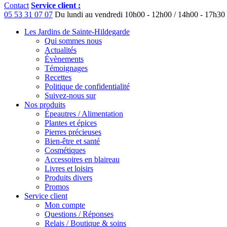
Contact
Service client :
05 53 31 07 07
Du lundi au vendredi
10h00 - 12h00 / 14h00 - 17h30
Les Jardins de Sainte-Hildegarde
Qui sommes nous
Actualités
Évènements
Témoignages
Recettes
Politique de confidentialité
Suivez-nous sur
Nos produits
Épeautres / Alimentation
Plantes et épices
Pierres précieuses
Bien-être et santé
Cosmétiques
Accessoires en blaireau
Livres et loisirs
Produits divers
Promos
Service client
Mon compte
Questions / Réponses
Relais / Boutique & soins