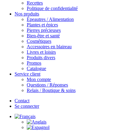
Recettes
Politique de confidentialité
Nos produits
Épeautres / Alimentation
Plantes et épices
Pierres précieuses
Bien-être et santé
Cosmétiques
Accessoires en blaireau
Livres et loisirs
Produits divers
Promos
Catalogue
Service client
Mon compte
Questions / Réponses
Relais / Boutique & soins
Contact
Se connecter