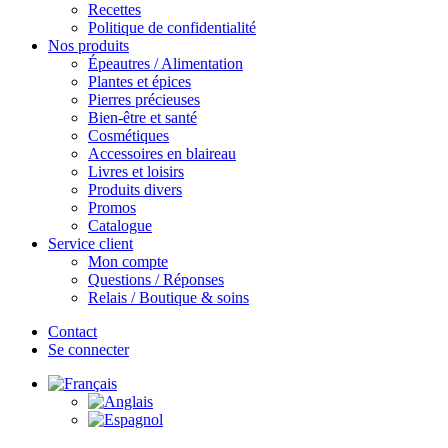
Recettes
Politique de confidentialité
Nos produits
Épeautres / Alimentation
Plantes et épices
Pierres précieuses
Bien-être et santé
Cosmétiques
Accessoires en blaireau
Livres et loisirs
Produits divers
Promos
Catalogue
Service client
Mon compte
Questions / Réponses
Relais / Boutique & soins
Contact
Se connecter