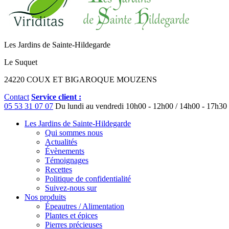
Les Jardins de Sainte-Hildegarde
Le Suquet
24220 COUX ET BIGAROQUE MOUZENS
Contact
Service client :
05 53 31 07 07
Du lundi au vendredi
10h00 - 12h00 / 14h00 - 17h30
Les Jardins de Sainte-Hildegarde
Qui sommes nous
Actualités
Évènements
Témoignages
Recettes
Politique de confidentialité
Suivez-nous sur
Nos produits
Épeautres / Alimentation
Plantes et épices
Pierres précieuses