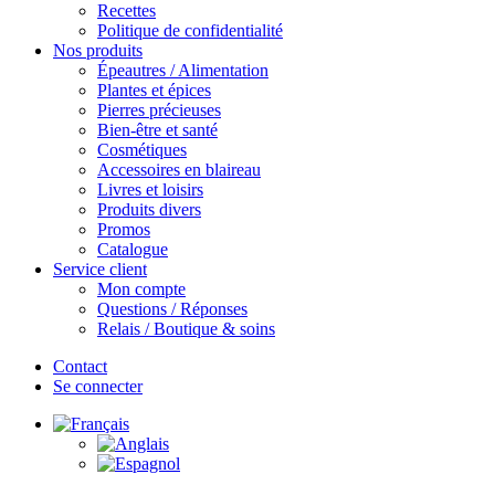
Recettes
Politique de confidentialité
Nos produits
Épeautres / Alimentation
Plantes et épices
Pierres précieuses
Bien-être et santé
Cosmétiques
Accessoires en blaireau
Livres et loisirs
Produits divers
Promos
Catalogue
Service client
Mon compte
Questions / Réponses
Relais / Boutique & soins
Contact
Se connecter