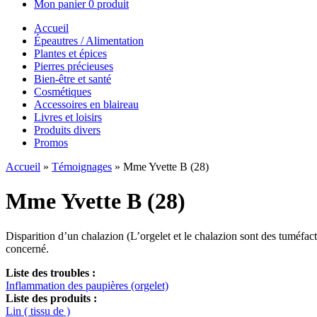
Mon panier
0 produit
Accueil
Épeautres / Alimentation
Plantes et épices
Pierres précieuses
Bien-être et santé
Cosmétiques
Accessoires en blaireau
Livres et loisirs
Produits divers
Promos
Accueil
»
Témoignages
»
Mme Yvette B (28)
Mme Yvette B (28)
Disparition d’un chalazion (L’orgelet et le chalazion sont des tuméfac
concerné.
Liste des troubles :
Inflammation des paupières (orgelet)
Liste des produits :
Lin ( tissu de )