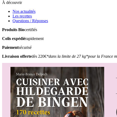
À découvrir
Nos actualités
Les recettes
Questions / Réponses
Produits Bio
certifiés
Colis expédié
rapidement
Paiement
sécurisé
Livraison offerte
dès 220€
*dans la limite de 27 kg
*pour la France m