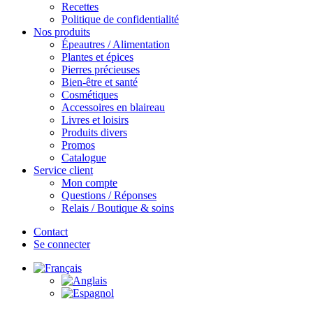
Recettes
Politique de confidentialité
Nos produits
Épeautres / Alimentation
Plantes et épices
Pierres précieuses
Bien-être et santé
Cosmétiques
Accessoires en blaireau
Livres et loisirs
Produits divers
Promos
Catalogue
Service client
Mon compte
Questions / Réponses
Relais / Boutique & soins
Contact
Se connecter