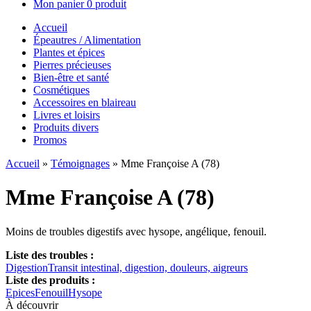
Mon panier
0 produit
Accueil
Épeautres / Alimentation
Plantes et épices
Pierres précieuses
Bien-être et santé
Cosmétiques
Accessoires en blaireau
Livres et loisirs
Produits divers
Promos
Accueil
»
Témoignages
»
Mme Françoise A (78)
Mme Françoise A (78)
Moins de troubles digestifs avec hysope, angélique, fenouil.
Liste des troubles :
Digestion
Transit intestinal, digestion, douleurs, aigreurs
Liste des produits :
Epices
Fenouil
Hysope
À découvrir