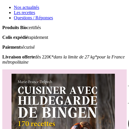
Nos actualités
Les recettes
Questions / Réponses
Produits Bio
certifiés
Colis expédié
rapidement
Paiement
sécurisé
Livraison offerte
dès 220€
*dans la limite de 27 kg
*pour la France
métropolitaine