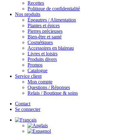
Recettes
Politique de confidentialité
Nos produits
Épeautres / Alimentation
Plantes et épices
Pierres précieuses
Bien-être et santé
Cosmétiques
Accessoires en blaireau
Livres et loisirs
Produits divers
Promos
Catalogue
Service client
Mon compte
Questions / Réponses
Relais / Boutique & soins
Contact
Se connecter