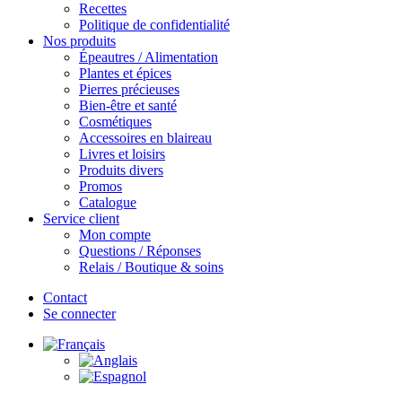
Recettes
Politique de confidentialité
Nos produits
Épeautres / Alimentation
Plantes et épices
Pierres précieuses
Bien-être et santé
Cosmétiques
Accessoires en blaireau
Livres et loisirs
Produits divers
Promos
Catalogue
Service client
Mon compte
Questions / Réponses
Relais / Boutique & soins
Contact
Se connecter