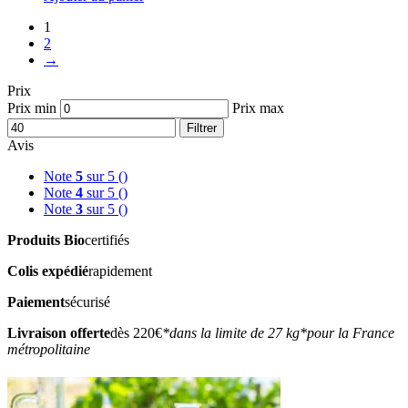
1
2
→
Prix
Prix min
Prix max
Filtrer
Avis
Note
5
sur 5
()
Note
4
sur 5
()
Note
3
sur 5
()
Produits Bio
certifiés
Colis expédié
rapidement
Paiement
sécurisé
Livraison offerte
dès 220€
*dans la limite de 27 kg
*pour la France
métropolitaine